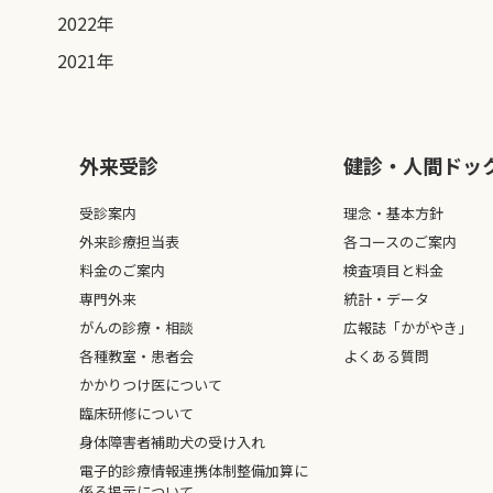
2022年
2021年
外来受診
健診・人間ドッ
受診案内
理念・基本方針
外来診療担当表
各コースのご案内
料金のご案内
検査項目と料金
専門外来
統計・データ
がんの診療・相談
広報誌「かがやき」
各種教室・患者会
よくある質問
かかりつけ医について
臨床研修について
身体障害者補助犬の受け入れ
電子的診療情報連携体制整備加算に
係る掲示について