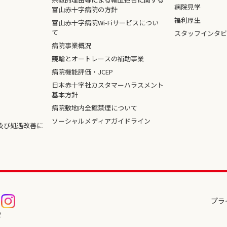
病院見学
富山赤十字病院の方針
福利厚生
富山赤十字病院Wi-Fiサービスについ
て
スタッフインタビ
病院事業概況
競輪とオートレースの補助事業
病院機能評価・JCEP
日本赤十字社カスタマーハラスメント
基本方針
病院敷地内全館禁煙について
ソーシャルメディアガイドライン
及び処遇改善に
プラ
2