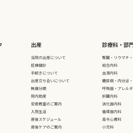
ク
出産
診療科・部
当院の出産について
腎臓・リウマチ・
妊婦健診
総合内科
手続きについて
血液内科
出産立ち会いについて
糖尿病・内分泌・
無痛分娩
呼吸器・アレルギ
院内助産
肝臓内科
安産教室のご案内
消化器内科
入院生活
循環器内科
産後スケジュール
高令心療科
産後ケアのご案内
小児科