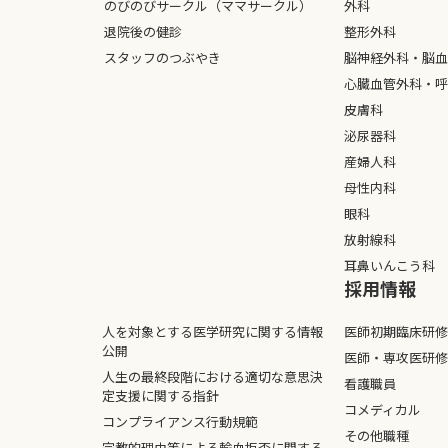
のびのびサークル（ママサークル）
外科
退院後の健診
整形外科
スタッフのつぶやき
脳神経外科・脳血
心臓血管外科・呼
皮膚科
泌尿器科
産婦人科
母性内科
眼科
放射線科
耳鼻いんこう科
採⽤情報
人を対象とする医学研究に関する情報
医師初期臨床研修
公開
医師・専攻医研修
人生の最終段階における適切な意思決
看護職員
定支援に関する指針
コメディカル
コンプライアンス行動規範
その他職種
宗教的理由等による輸血拒否に関する