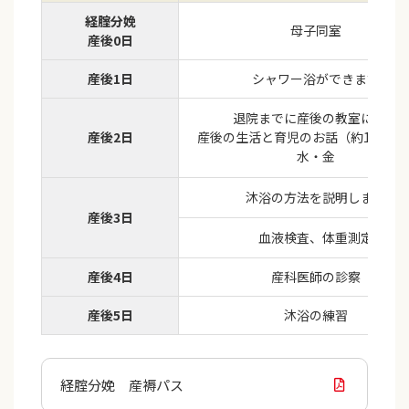
経腟分娩
母子同室
産後0日
産後1日
シャワー浴ができます
退院までに産後の教室に参加
産後2日
産後の生活と育児のお話（約1時間
水・金
沐浴の方法を説明します
産後3日
血液検査、体重測定
産後4日
産科医師の診察
産後5日
沐浴の練習
経腟分娩 産褥パス