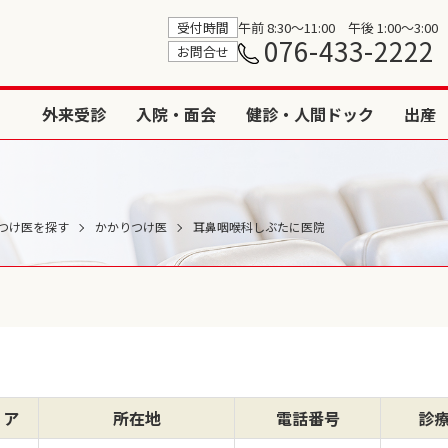
受付時間
午前 8:30〜11:00 午後 1:00〜3:00
076-433-2222
お問合せ
外来受診
入院・面会
健診・人間ドック
出産
つけ医を探す
かかりつけ医
耳鼻咽喉科しぶたに医院
リア
所在地
電話番号
診