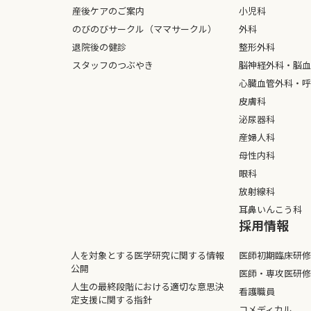
産後ケアのご案内
小児科
のびのびサークル（ママサークル）
外科
退院後の健診
整形外科
スタッフのつぶやき
脳神経外科・脳血
心臓血管外科・呼
皮膚科
泌尿器科
産婦人科
母性内科
眼科
放射線科
耳鼻いんこう科
採⽤情報
人を対象とする医学研究に関する情報
医師初期臨床研修
公開
医師・専攻医研修
人生の最終段階における適切な意思決
看護職員
定支援に関する指針
コメディカル