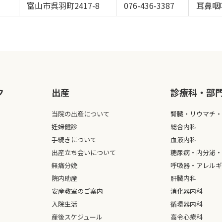
富山市呉羽町2417-8
076-436-3387
耳鼻咽
ク
出産
診療科・部
当院の出産について
腎臓・リウマチ・
妊婦健診
総合内科
手続きについて
血液内科
出産立ち会いについて
糖尿病・内分泌・
無痛分娩
呼吸器・アレルギ
院内助産
肝臓内科
安産教室のご案内
消化器内科
入院生活
循環器内科
産後スケジュール
高令心療科